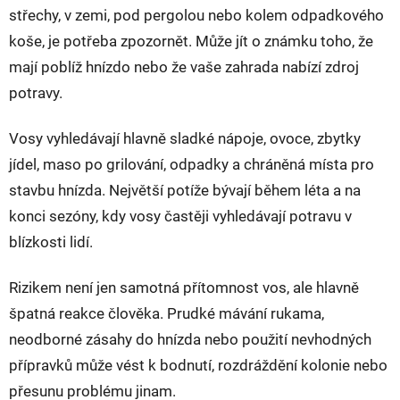
střechy, v zemi, pod pergolou nebo kolem odpadkového
koše, je potřeba zpozornět. Může jít o známku toho, že
mají poblíž hnízdo nebo že vaše zahrada nabízí zdroj
potravy.
Vosy vyhledávají hlavně sladké nápoje, ovoce, zbytky
jídel, maso po grilování, odpadky a chráněná místa pro
stavbu hnízda. Největší potíže bývají během léta a na
konci sezóny, kdy vosy častěji vyhledávají potravu v
blízkosti lidí.
Rizikem není jen samotná přítomnost vos, ale hlavně
špatná reakce člověka. Prudké mávání rukama,
neodborné zásahy do hnízda nebo použití nevhodných
přípravků může vést k bodnutí, rozdráždění kolonie nebo
přesunu problému jinam.