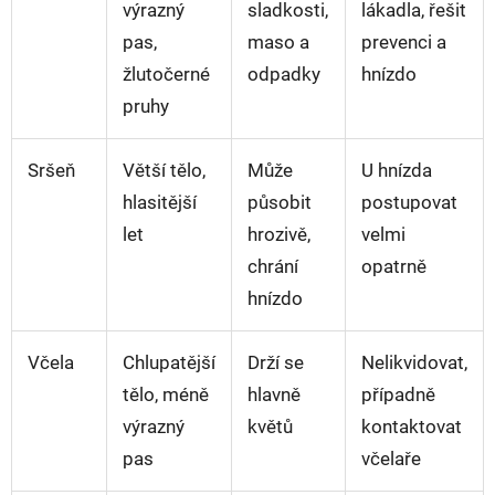
výrazný
sladkosti,
lákadla, řešit
pas,
maso a
prevenci a
žlutočerné
odpadky
hnízdo
pruhy
Sršeň
Větší tělo,
Může
U hnízda
hlasitější
působit
postupovat
let
hrozivě,
velmi
chrání
opatrně
hnízdo
Včela
Chlupatější
Drží se
Nelikvidovat,
tělo, méně
hlavně
případně
výrazný
květů
kontaktovat
pas
včelaře