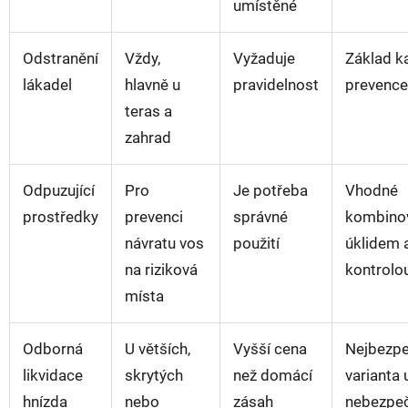
umístěné
Odstranění
Vždy,
Vyžaduje
Základ k
lákadel
hlavně u
pravidelnost
prevence
teras a
zahrad
Odpuzující
Pro
Je potřeba
Vhodné
prostředky
prevenci
správné
kombinov
návratu vos
použití
úklidem 
na riziková
kontrolou
místa
Odborná
U větších,
Vyšší cena
Nejbezpe
likvidace
skrytých
než domácí
varianta 
hnízda
nebo
zásah
nebezpe