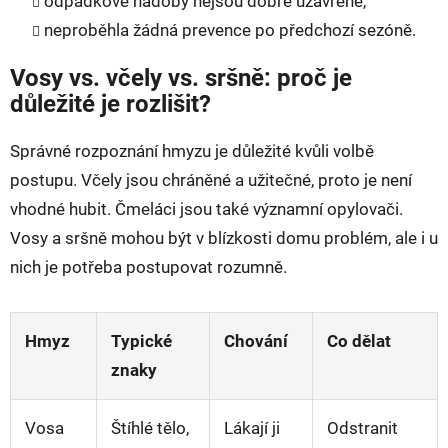
odpadkové nádoby nejsou dobře uzavřené,
neproběhla žádná prevence po předchozí sezóně.
Vosy vs. včely vs. sršně: proč je
důležité je rozlišit?
Správné rozpoznání hmyzu je důležité kvůli volbě
postupu. Včely jsou chráněné a užitečné, proto je není
vhodné hubit. Čmeláci jsou také významní opylovači.
Vosy a sršně mohou být v blízkosti domu problém, ale i u
nich je potřeba postupovat rozumně.
Hmyz
Typické
Chování
Co dělat
znaky
Vosa
Štíhlé tělo,
Lákají ji
Odstranit