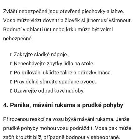
Zvlášť nebezpečné jsou otevřené plechovky a lahve.
Vosa může vlézt dovnitř a člověk si jí nemusí všimnout.
Bodnutí v oblasti úst nebo krku může být velmi
nebezpečné.
Zakryjte sladké nápoje.
Nenechávejte zbytky jídla na stole.
Po grilování ukliďte talíře a odřezky masa.
Pravidelně sbírejte spadané ovoce.
Uzavírejte odpadkové nádoby.
4. Panika, mávání rukama a prudké pohyby
Přirozenou reakcí na vosu bývá mávání rukama. Jenže
prudké pohyby mohou vosu podráždit. Vosa pak může
začít kroužit blíž, případně bodnout v sebeobraně.