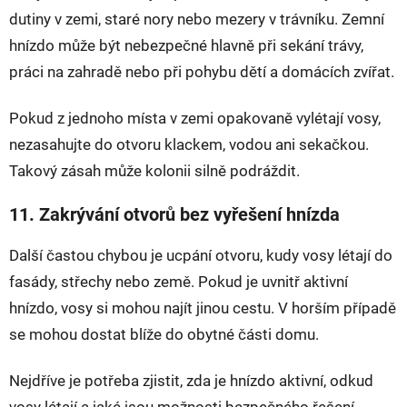
dutiny v zemi, staré nory nebo mezery v trávníku. Zemní
hnízdo může být nebezpečné hlavně při sekání trávy,
práci na zahradě nebo při pohybu dětí a domácích zvířat.
Pokud z jednoho místa v zemi opakovaně vylétají vosy,
nezasahujte do otvoru klackem, vodou ani sekačkou.
Takový zásah může kolonii silně podráždit.
11. Zakrývání otvorů bez vyřešení hnízda
Další častou chybou je ucpání otvoru, kudy vosy létají do
fasády, střechy nebo země. Pokud je uvnitř aktivní
hnízdo, vosy si mohou najít jinou cestu. V horším případě
se mohou dostat blíže do obytné části domu.
Nejdříve je potřeba zjistit, zda je hnízdo aktivní, odkud