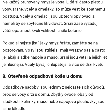
Ne každý pruhovaný hmyz je vosa. Lidé si často pletou
vosy, sršně, včely a čmeláky. To může vést ke špatnému
postupu. Včely a čmeláci jsou užiteční opylovači a
neměli by se zbytečně likvidovat. Sršni zase vyžadují
větší opatrnost kvůli velikosti a síle kolonie.
Pokud si nejste jistí, jaký hmyz řešíte, zaměřte se na
pozorování. Vosy jsou štíhlejší, mají výrazný pas a často
je lákají sladké nápoje a maso. Sršni jsou větší a jejich let
je hlučnější. Včely bývají chlupatější a více se drží květů.
8. Otevřené odpadkové koše u domu
Odpadkové nádoby jsou jedním z nejčastějších důvodů,
proč se vosy drží u domu. Zbytky ovoce, obaly od
sladkostí, kelímky, maso nebo nápojové plechovky jsou
silné lákadlo.