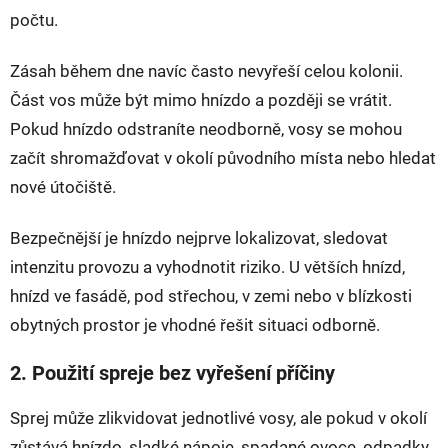
počtu.
Zásah během dne navíc často nevyřeší celou kolonii.
Část vos může být mimo hnízdo a později se vrátit.
Pokud hnízdo odstraníte neodborně, vosy se mohou
začít shromažďovat v okolí původního místa nebo hledat
nové útočiště.
Bezpečnější je hnízdo nejprve lokalizovat, sledovat
intenzitu provozu a vyhodnotit riziko. U větších hnízd,
hnízd ve fasádě, pod střechou, v zemi nebo v blízkosti
obytných prostor je vhodné řešit situaci odborně.
2. Použití spreje bez vyřešení příčiny
Sprej může zlikvidovat jednotlivé vosy, ale pokud v okolí
zůstává hnízdo, sladké nápoje, spadané ovoce, odpadky