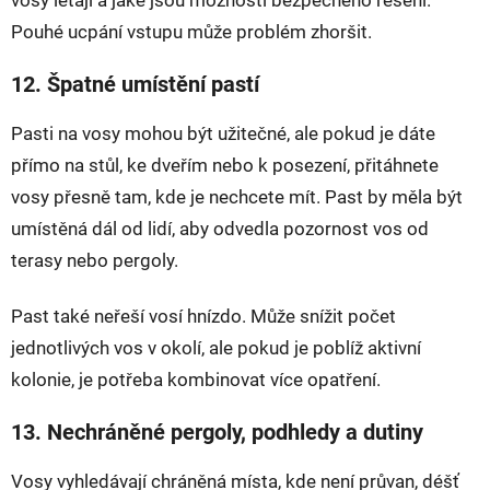
vosy létají a jaké jsou možnosti bezpečného řešení.
Pouhé ucpání vstupu může problém zhoršit.
12. Špatné umístění pastí
Pasti na vosy mohou být užitečné, ale pokud je dáte
přímo na stůl, ke dveřím nebo k posezení, přitáhnete
vosy přesně tam, kde je nechcete mít. Past by měla být
umístěná dál od lidí, aby odvedla pozornost vos od
terasy nebo pergoly.
Past také neřeší vosí hnízdo. Může snížit počet
jednotlivých vos v okolí, ale pokud je poblíž aktivní
kolonie, je potřeba kombinovat více opatření.
13. Nechráněné pergoly, podhledy a dutiny
Vosy vyhledávají chráněná místa, kde není průvan, déšť