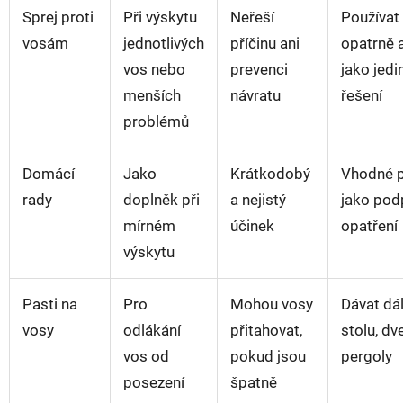
Sprej proti
Při výskytu
Neřeší
Používat
vosám
jednotlivých
příčinu ani
opatrně 
vos nebo
prevenci
jako jedi
menších
návratu
řešení
problémů
Domácí
Jako
Krátkodobý
Vhodné 
rady
doplněk při
a nejistý
jako pod
mírném
účinek
opatření
výskytu
Pasti na
Pro
Mohou vosy
Dávat dá
vosy
odlákání
přitahovat,
stolu, dve
vos od
pokud jsou
pergoly
posezení
špatně