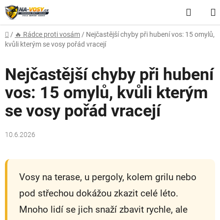
Přejít
Hledat
na
obsah
Domů
/
🔥 Rádce proti vosám
/
Nejčastější chyby při hubení vos: 15 omylů,
kvůli kterým se vosy pořád vracejí
Nejčastější chyby při hubení
vos: 15 omylů, kvůli kterým
se vosy pořád vracejí
10.6.2026
Vosy na terase, u pergoly, kolem grilu nebo
pod střechou dokážou zkazit celé léto.
Mnoho lidí se jich snaží zbavit rychle, ale